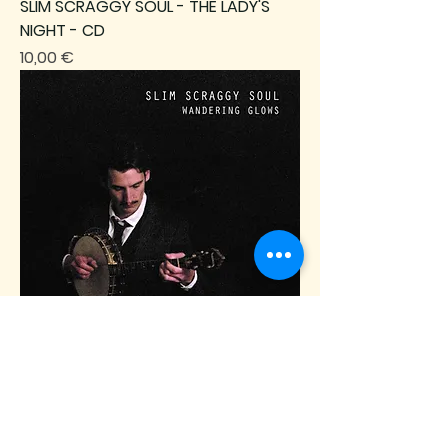
SLIM SCRAGGY SOUL - THE LADY'S
NIGHT - CD
Prix
10,00 €
SLIM SCRAGGY SOUL - WANDERING
GLOWS - CD
Prix
10,00 €